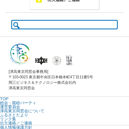
検
索:
[津高東京同窓会事務局]
〒103-0023 東京都中央区日本橋本町4丁目11番5号
岡三ビジネス＆テクノロジー株式会社内
津高東京同窓会
TOP
総会・親睦パーティ
運営委員会
津高東京同窓会について
ふるさとたより
リンク集
出欠連絡／ご連絡
個人情報保護方針