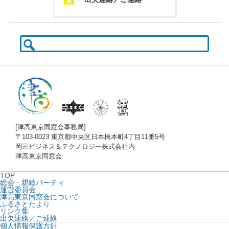
検
索:
[津高東京同窓会事務局]
〒103-0023 東京都中央区日本橋本町4丁目11番5号
岡三ビジネス＆テクノロジー株式会社内
津高東京同窓会
TOP
総会・親睦パーティ
運営委員会
津高東京同窓会について
ふるさとたより
リンク集
出欠連絡／ご連絡
個人情報保護方針