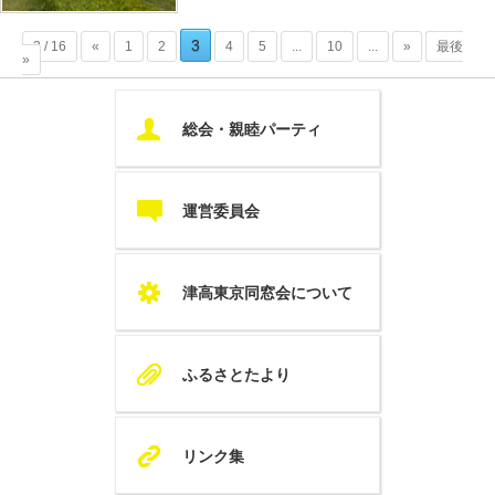
3
3 / 16
«
1
2
4
5
...
10
...
»
最後
»
U
総会・親睦パーティ
c
運営委員会
S
津高東京同窓会について
A
ふるさとたより
K
リンク集