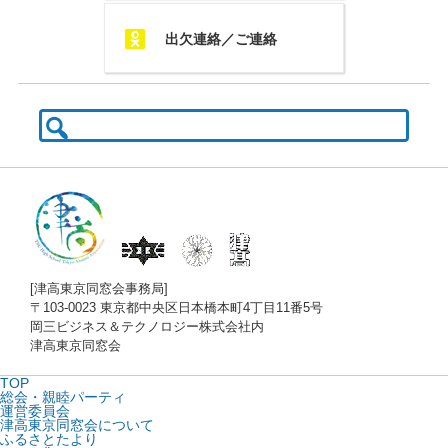
Q
出欠連絡／ご連絡
検
索:
[津高東京同窓会事務局]
〒103-0023 東京都中央区日本橋本町4丁目11番5号
岡三ビジネス＆テクノロジー株式会社内
津高東京同窓会
TOP
総会・親睦パーティ
運営委員会
津高東京同窓会について
ふるさとたより