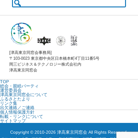
索:
[津高東京同窓会事務局]
〒103-0023 東京都中央区日本橋本町4丁目11番5号
岡三ビジネス＆テクノロジー株式会社内
津高東京同窓会
TOP
総会・親睦パーティ
運営委員会
津高東京同窓会について
ふるさとたより
リンク集
出欠連絡／ご連絡
個人情報保護方針
転載・リンクについて
サイトマップ
Copyright © 2010-2026 津高東京同窓会 All Rights Reserved.