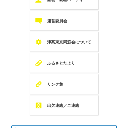
c
運営委員会
S
津高東京同窓会について
A
ふるさとたより
K
リンク集
Q
出欠連絡／ご連絡
検