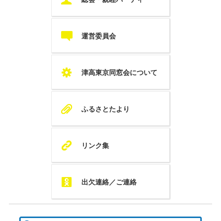
c
運営委員会
S
津高東京同窓会について
A
ふるさとたより
K
リンク集
Q
出欠連絡／ご連絡
検