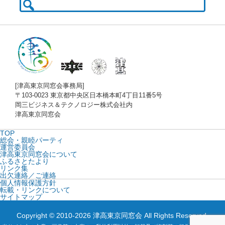
索:
[津高東京同窓会事務局]
〒103-0023 東京都中央区日本橋本町4丁目11番5号
岡三ビジネス＆テクノロジー株式会社内
津高東京同窓会
TOP
総会・親睦パーティ
運営委員会
津高東京同窓会について
ふるさとたより
リンク集
出欠連絡／ご連絡
個人情報保護方針
転載・リンクについて
サイトマップ
Copyright © 2010-2026 津高東京同窓会 All Rights Reserved.