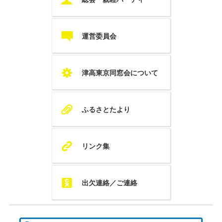
c
運営委員会
S
津高東京同窓会について
A
ふるさとたより
K
リンク集
Q
出欠連絡／ご連絡
検