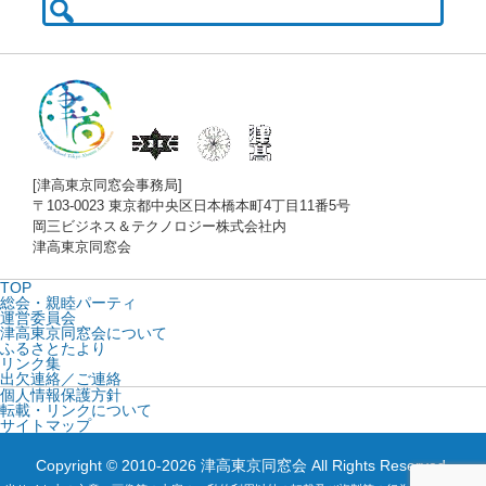
索:
[津高東京同窓会事務局]
〒103-0023 東京都中央区日本橋本町4丁目11番5号
岡三ビジネス＆テクノロジー株式会社内
津高東京同窓会
TOP
総会・親睦パーティ
運営委員会
津高東京同窓会について
ふるさとたより
リンク集
出欠連絡／ご連絡
個人情報保護方針
転載・リンクについて
サイトマップ
Copyright © 2010-2026 津高東京同窓会 All Rights Reserved.