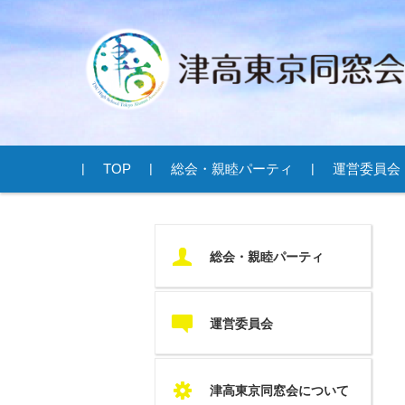
コンテンツに移動
TOP
総会・親睦パーティ
運営委員会
U
総会・親睦パーティ
c
運営委員会
S
津高東京同窓会について