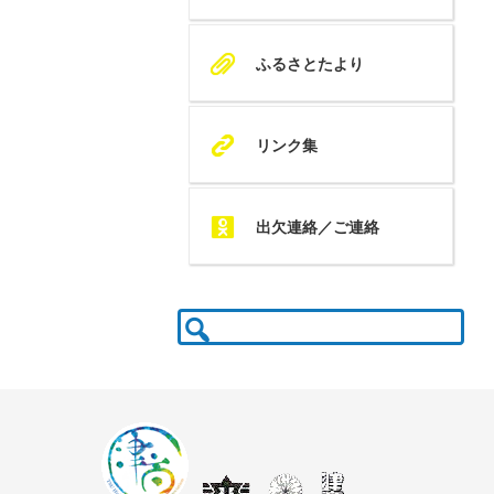
A
ふるさとたより
K
リンク集
Q
出欠連絡／ご連絡
検
索: