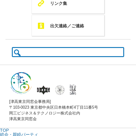
K
リンク集
Q
出欠連絡／ご連絡
検
索:
[津高東京同窓会事務局]
〒103-0023 東京都中央区日本橋本町4丁目11番5号
岡三ビジネス＆テクノロジー株式会社内
津高東京同窓会
TOP
総会・親睦パーティ