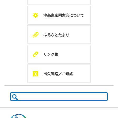
S
津高東京同窓会について
A
ふるさとたより
K
リンク集
Q
出欠連絡／ご連絡
検
索: