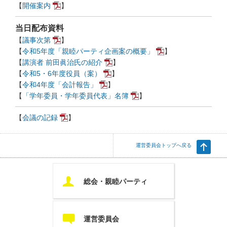
【
開催案内
】
当日配布資料
【
議事次第
】
【
令和5年度「親睦パーティ企画案の概要」
】
【
講演者 前田眞治氏の紹介
】
【
令和5・6年度役員（案）
】
【
令和4年度「会計報告」
】
【
「学年委員・学年委員代表」名簿
】
【
会議の記録
】
運営委員会トップへ戻る
U
総会・親睦パーティ
c
運営委員会