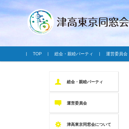
コンテンツに移動
TOP
総会・親睦パーティ
運営委員会
U
総会・親睦パーティ
c
運営委員会
S
津高東京同窓会について