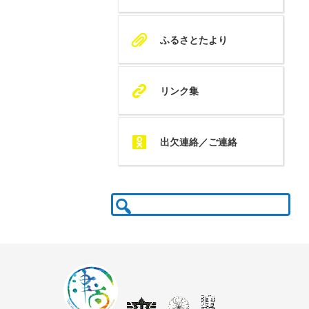
A
ふるさとたより
K
リンク集
Q
出欠連絡／ご連絡
検
索: