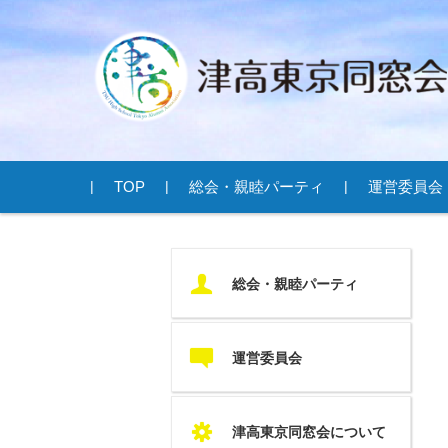
コンテンツに移動
TOP
総会・親睦パーティ
運営委員会
U
総会・親睦パーティ
c
運営委員会
S
津高東京同窓会について