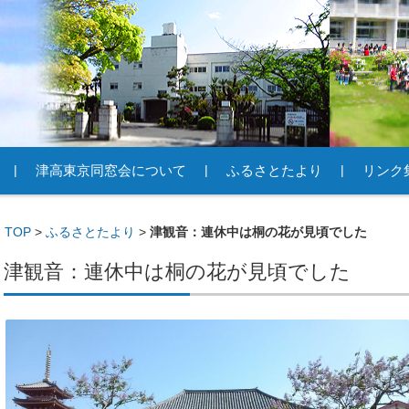
津高東京同窓会について
ふるさとたより
リンク
TOP
>
ふるさとたより
>
津観音：連休中は桐の花が見頃でした
津観音：連休中は桐の花が見頃でした