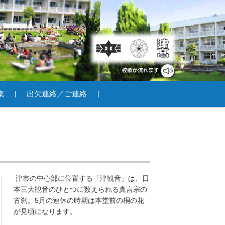
集
出欠連絡／ご連絡
津市の中心部に位置する「津観音」は、日
本三大観音のひとつに数えられる真言宗の
古刹。5月の連休の時期は本堂前の桐の花
が見頃になります。