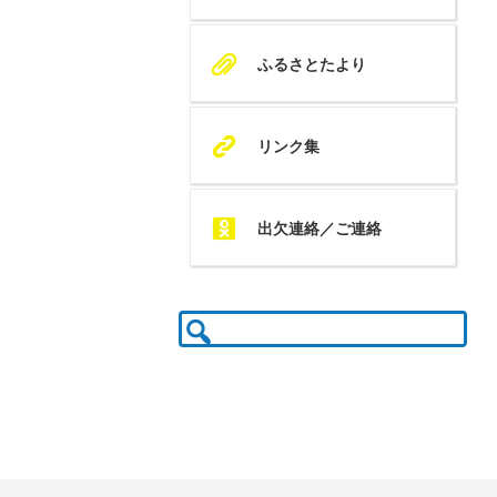
A
ふるさとたより
K
リンク集
Q
出欠連絡／ご連絡
検
索: