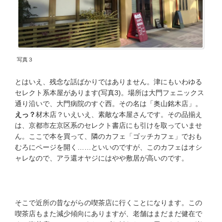
写真３
とはいえ、残念な話ばかりではありません。津にもいわゆる
セレクト系本屋があります(写真3)。場所は大門フェニックス
通り沿いで、大門病院のすぐ西。その名は「奥山銘木店」。
えっ？
材木店？いえいえ、素敵な本屋さんです。その品揃え
は、京都市左京区系のセレクト書店にも引けを取っていませ
ん。ここで本を買って、隣のカフェ「ゴッチカフェ」でおも
むろにページを開く……といいのですが、このカフェはオシ
ャレなので、アラ還オヤジにはやや敷居が高いのです。
そこで近所の昔ながらの喫茶店に行くことになります。この
喫茶店もまた減少傾向にありますが、老舗はまだまだ健在で