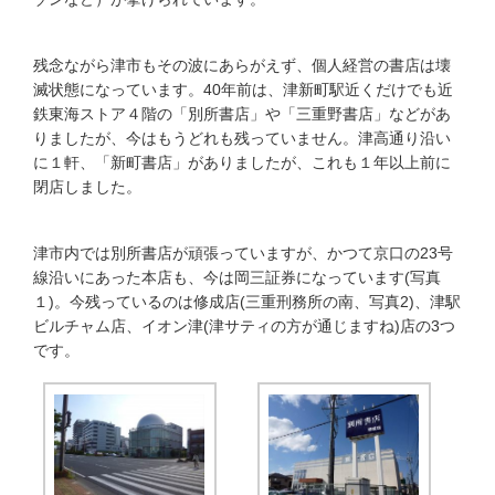
残念ながら津市もその波にあらがえず、個人経営の書店は壊
滅状態になっています。40年前は、津新町駅近くだけでも近
鉄東海ストア４階の「別所書店」や「三重野書店」などがあ
りましたが、今はもうどれも残っていません。津高通り沿い
に１軒、「新町書店」がありましたが、これも１年以上前に
閉店しました。
津市内では別所書店が頑張っていますが、かつて京口の23号
線沿いにあった本店も、今は岡三証券になっています(写真
１)。今残っているのは修成店(三重刑務所の南、写真2)、津駅
ビルチャム店、イオン津(津サティの方が通じますね)店の3つ
です。