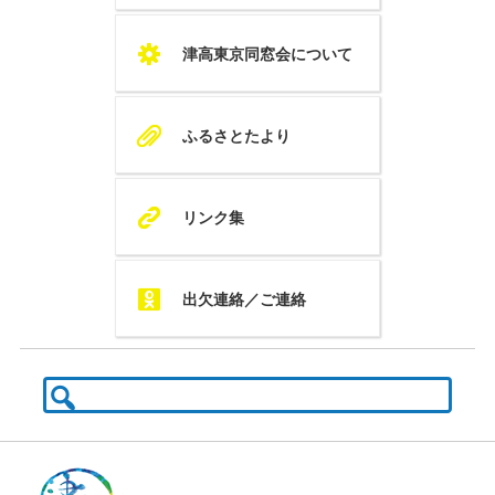
S
津高東京同窓会について
A
ふるさとたより
K
リンク集
Q
出欠連絡／ご連絡
検
索: