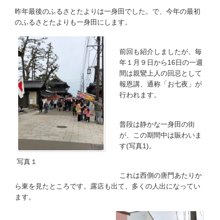
昨年最後のふるさとたよりは一身田でした。で、今年の最初
のふるさとたよりも一身田にします。
前回も紹介しましたが、毎
年１月９日から16日の一週
間は親鸞上人の回忌として
報恩講、通称「お七夜」が
行われます。
普段は静かな一身田の街
が、この期間中は賑わいま
す(写真1)。
写真１
これは西側の唐門あたりか
ら東を見たところです。露店も出て、多くの人出になってい
ます。