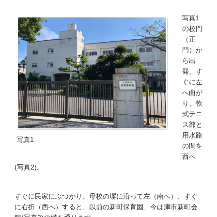
写真1
の校門
（正
門）か
ら出
発、す
ぐに左
へ曲が
り、軟
式テニ
ス部と
用水路
写真1
の間を
西へ
(写真2)。
すぐに民家にぶつかり、母校の塀に沿って左（南へ）、すぐ
に右折（西へ）すると、以前の新町保育園、今は津市新町会