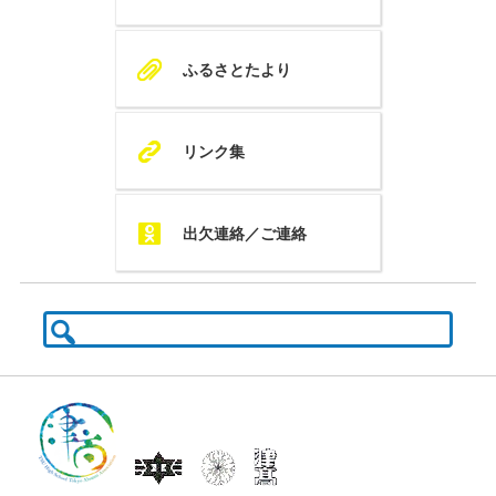
A
ふるさとたより
K
リンク集
Q
出欠連絡／ご連絡
検
索: