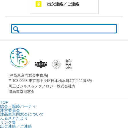
Q
出欠連絡／ご連絡
検
索:
[津高東京同窓会事務局]
〒103-0023 東京都中央区日本橋本町4丁目11番5号
岡三ビジネス＆テクノロジー株式会社内
津高東京同窓会
TOP
総会・親睦パーティ
運営委員会
津高東京同窓会について
ふるさとたより
リンク集
出欠連絡／ご連絡