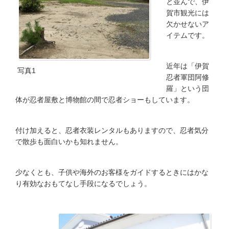
と並んで、伊
賀市観光には
欠かせないア
イテムです。
近年は「伊賀
写真1
忍者軍団阿修
羅」という団
体が忍者屋敷と博物館の間で忍者ショーもしています。
付け加えると、忍者衣装レンタルもありますので、忍者気分
で散歩も面白いかも知れません。
少なくとも、子供や海外のお客様をガイドするときにはかな
り有効なおもてなし手段になるでしょう。