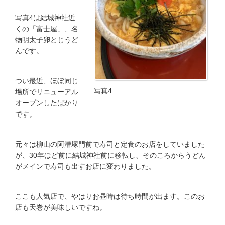
写真4は結城神社近
くの「富士屋」、名
物明太子卵とじうど
んです。
つい最近、ほぼ同じ
写真4
場所でリニューアル
オープンしたばかり
です。
元々は柳山の阿漕塚門前で寿司と定食のお店をしていました
が、30年ほど前に結城神社前に移転し、そのころからうどん
がメインで寿司も出すお店に変わりました。
ここも人気店で、やはりお昼時は待ち時間が出ます。このお
店も天巻が美味しいですね。