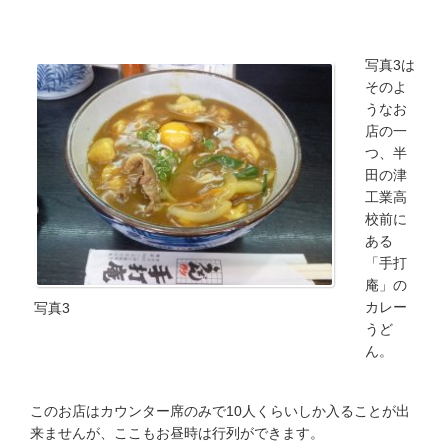
写真3は
そのよ
うなお
店の一
つ、半
田の津
工業高
校前に
ある
「手打
庵」の
カレー
写真3
うど
ん。
このお店はカウンター席のみで10人くらいしか入ることが出
来ませんが、ここもお昼時は行列ができます。