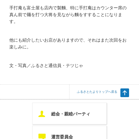
手打庵も富士屋も店内で製麵、特に手打庵はカウンター席の
真ん前で麺を打つ大将を見ながら麵をすすることになりま
す。
他にも紹介したいお店がありますので、それはまた次回をお
楽しみに。
文・写真／ふるさと通信員・テツじゃ
ふるさとたよりトップへ戻る
U
総会・親睦パーティ
c
運営委員会