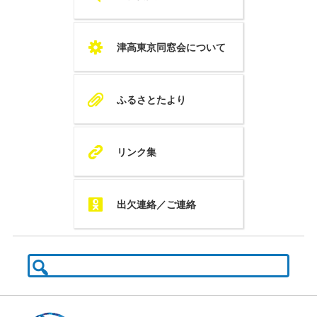
S
津高東京同窓会について
A
ふるさとたより
K
リンク集
Q
出欠連絡／ご連絡
検
索: