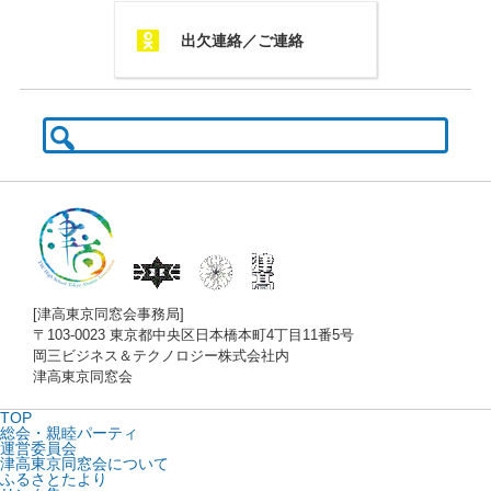
Q
出欠連絡／ご連絡
検
索:
[津高東京同窓会事務局]
〒103-0023 東京都中央区日本橋本町4丁目11番5号
岡三ビジネス＆テクノロジー株式会社内
津高東京同窓会
TOP
総会・親睦パーティ
運営委員会
津高東京同窓会について
ふるさとたより