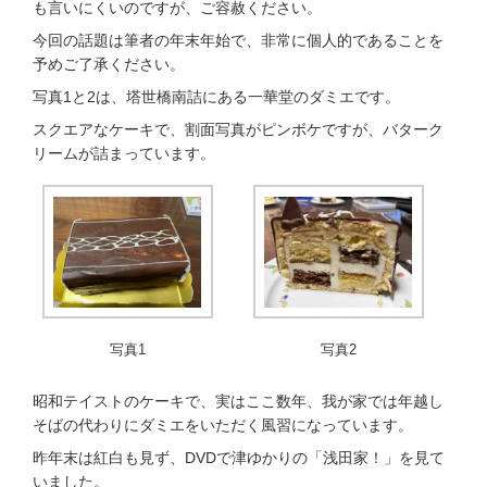
も言いにくいのですが、ご容赦ください。
今回の話題は筆者の年末年始で、非常に個人的であることを
予めご了承ください。
写真1と2は、塔世橋南詰にある一華堂のダミエです。
スクエアなケーキで、割面写真がピンボケですが、バターク
リームが詰まっています。
写真1
写真2
昭和テイストのケーキで、実はここ数年、我が家では年越し
そばの代わりにダミエをいただく風習になっています。
昨年末は紅白も見ず、DVDで津ゆかりの「浅田家！」を見て
いました。