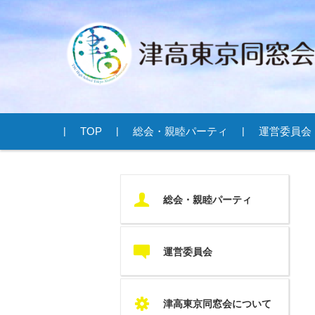
コンテンツに移動
TOP
総会・親睦パーティ
運営委員会
U
総会・親睦パーティ
c
運営委員会
S
津高東京同窓会について