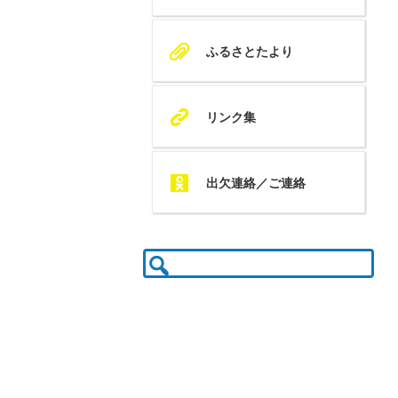
A
ふるさとたより
K
リンク集
Q
出欠連絡／ご連絡
検
索: