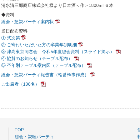
清水清三郎商店株式会社様より日本酒＜作＞1800ml ６本
◆資料
総会・懇親パーティ案内状
当日配布資料
① 式次第
② ご寄付いただいた方の卒業年別明細
③ 津高東京同窓会 令和5年度総会資料（スライド掲示）
④ 協賛のお知らせ（テーブル配布）
⑤ 卒年別テーブル案内図（テーブル配布）
総会・懇親パーティ報告書（輪番幹事作成）
ご出席者（198名）
TOP
総会・親睦パーティ