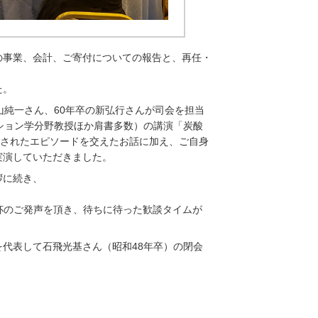
の事業、会計、ご寄付についての報告と、再任・
た。
山純一さん、60年卒の新弘行さんが司会を担当
ション学分野教授ほか肩書多数）の講演「炭酸
演されたエピソードを交えたお話に加え、ご自身
実演していただきました。
拶に続き、
乾杯のご発声を頂き、待ちに待った歓談タイムが
代表して石飛光基さん（昭和48年卒）の閉会