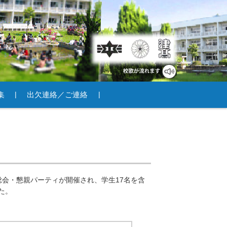
集
出欠連絡／ご連絡
総会・懇親パーティが開催され、学生17名を含
た。