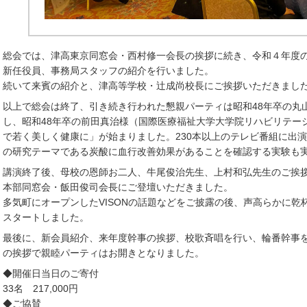
総会では、津高東京同窓会・西村修一会長の挨拶に続き、令和４年度
新任役員、事務局スタッフの紹介を行いました。
続いて来賓の紹介と、津高等学校・辻成尚校長にご挨拶いただきまし
以上で総会は終了、引き続き行われた懇親パーティは昭和48年卒の丸
し、昭和48年卒の前田真治様（国際医療福祉大学大学院リハビリテー
で若く美しく健康に」が始まりました。230本以上のテレビ番組に出
の研究テーマである炭酸に血行改善効果があることを確認する実験も
講演終了後、母校の恩師お二人、牛尾俊治先生、上村和弘先生のご挨
本部同窓会・飯田俊司会長にご登壇いただきました。
多気町にオープンしたVISONの話題などをご披露の後、声高らかに
スタートしました。
最後に、新会員紹介、来年度幹事の挨拶、校歌斉唱を行い、輪番幹事を
の挨拶で親睦パーティはお開きとなりました。
◆開催日当日のご寄付
33名 217,000円
◆ご協賛