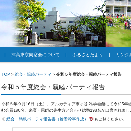
津高東京同窓会について
ふるさとたより
リンク
TOP
>
総会・親睦パーティ
>
令和５年度総会・親睦パーティ報告
令和５年度総会・親睦パーティ報告
令和５年９月16日（土）、アルカディア市ヶ谷 私学会館にて令和5年
む会員190名、来賓・恩師の先生方と合わせ総勢198名が出席されまし
※
総会・懇親パーティ報告書（輪番幹事作成）
もご覧ください。